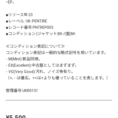
ｰEP。
■リリース年:23
■レーベル: UK-PENTIRE
■レコード番号:PNTREP005
■コンディション:(ジャケット)M-/(盤)M-
≪コンディション表記について≫
コンディション表記は一般的な略式記号を用いています。
- M(Mint):新品同様。
- EX(Excellent):中古盤としてはまずまず。
- VG(Very Good):汚れ、ノイズ等有り。
（+, - は優劣。++は+よりも優っていることを表します。）
管理番号:UKR0151
¥5,500