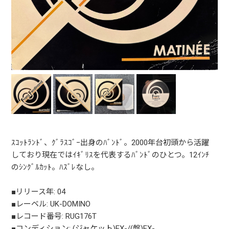
ｽｺｯﾄﾗﾝﾄﾞ、ｸﾞﾗｽｺﾞｰ出身のﾊﾞﾝﾄﾞ。2000年台初頭から活躍
しており現在ではｲｷﾞﾘｽを代表するﾊﾞﾝﾄﾞのひとつ。12ｲﾝﾁ
のｼﾝｸﾞﾙｶｯﾄ。ﾊｽﾞﾚなし。
■リリース年: 04
■レーベル: UK-DOMINO
■レコード番号: RUG176T
■コンディション: (ジャケット)EX-/(盤)EX-