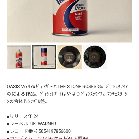
OASIS Vo.ﾘｱﾑｷﾞｬﾗｶﾞｰとTHE STONE ROSES Gu. ｼﾞｮﾝｽｸﾜｲｱ
のによる作品。ｼﾞｬｹｯﾄｱｰﾄはやはりｼﾞｮﾝｽｸﾜｲｱ。ﾏﾝﾁｪｽﾀｰｼｰ
ﾝの合体作ｼﾝｸﾞﾙ盤。
■リリース年:24
■レーベル: UK-WARNER
■レコード番号:5054197856600
■コンディション:(ジャケット)M-/(盤)M-