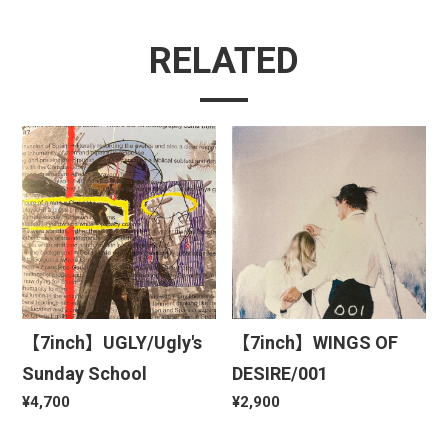
RELATED
【7inch】UGLY/Ugly's
【7inch】WINGS OF
Sunday School
DESIRE/001
¥4,700
¥2,900