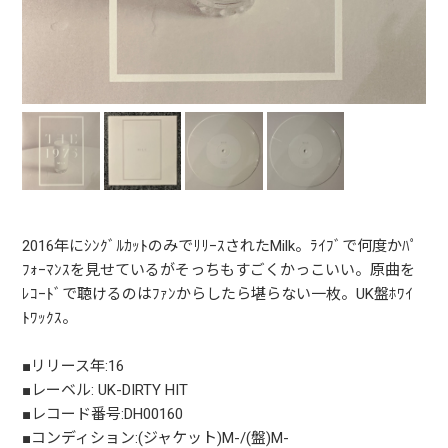
2016年にｼﾝｸﾞﾙｶｯﾄのみでﾘﾘｰｽされたMilk。ﾗｲﾌﾞで何度かﾊﾟ
ﾌｫｰﾏﾝｽを見せているがそっちもすごくかっこいい。原曲を
ﾚｺｰﾄﾞで聴けるのはﾌｧﾝからしたら堪らない一枚。UK盤ﾎﾜｲ
ﾄﾜｯｸｽ。
■リリース年:16
■レーベル: UK-DIRTY HIT
■レコード番号:DH00160
■コンディション:(ジャケット)M-/(盤)M-