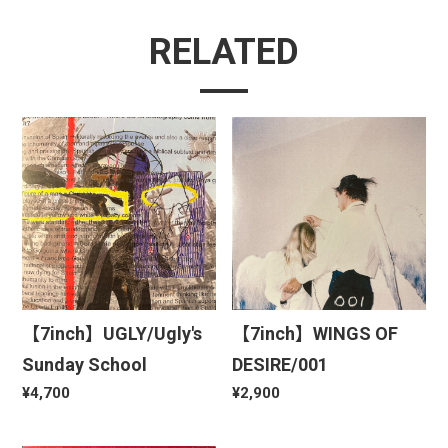
RELATED
【7inch】UGLY/Ugly's
【7inch】WINGS OF
Sunday School
DESIRE/001
¥4,700
¥2,900